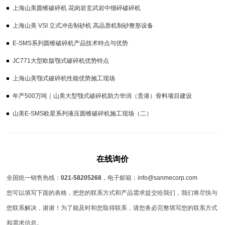
上海山美圆锥破碎机 花岗岩玄武岩中细碎破碎机
上海山美 VSI 立式冲击制砂机 高品质机制砂整形设备
E-SMS系列圆锥破碎机产品技术特点与优势
JC771大型欧版颚式破碎机优势特点
上海山美颚式破碎机性能优势施工现场
年产500万吨｜山美大型颚式破碎机助力华润（贵港）骨料项目建设
山美E-SMS欧星系列液压圆锥破碎机施工现场（二）
在线询价
全国统一销售热线：
021-58205268
，电子邮箱：
info@sanmecorp.com
您可以填写下面的表格，把您的联系方式和产品需求提交给我们，我们将尽快与
您联系解决，谢谢！为了能及时和您取得联系，请您务必完整填写您的联系方式
和需求信息。