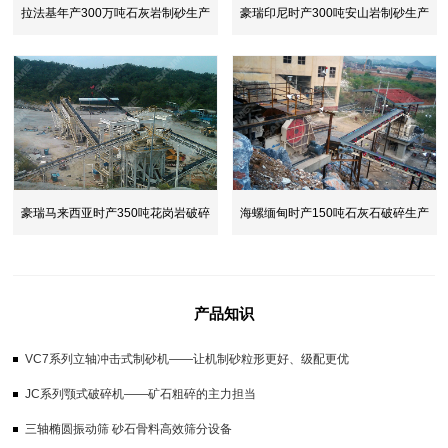
拉法基年产300万吨石灰岩制砂生产
豪瑞印尼时产300吨安山岩制砂生产
线
线
豪瑞马来西亚时产350吨花岗岩破碎
海螺缅甸时产150吨石灰石破碎生产
生产线
线
产品知识
VC7系列立轴冲击式制砂机——让机制砂粒形更好、级配更优
JC系列颚式破碎机——矿石粗碎的主力担当
三轴椭圆振动筛 砂石骨料高效筛分设备