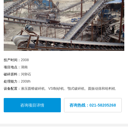
投产时间：
2008
项目地点：
湖南
破碎原料：
河卵石
处理能力：
200t/h
设备配置：
液压圆锥破碎机、VSI制砂机、颚式破碎机、圆振动筛和给料机
咨询项目详情
咨询热线：021-58205268