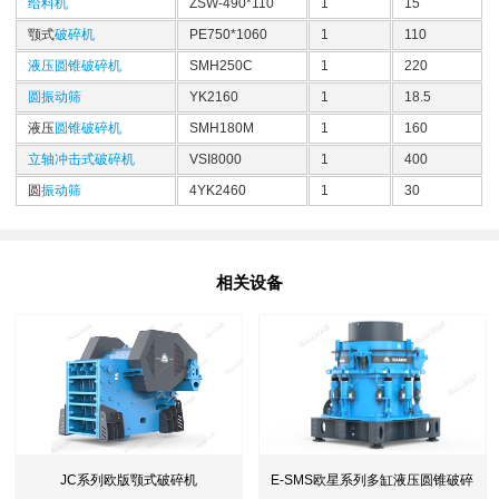
给料机
ZSW-490*110
1
15
颚式
破碎机
PE750*1060
1
110
液压圆锥破碎机
SMH250C
1
220
圆振动筛
YK2160
1
18.5
液压
圆锥破碎机
SMH180M
1
160
立轴冲击式破碎机
VSI8000
1
400
圆
振动筛
4YK2460
1
30
相关设备
E-SMS欧星系列多缸液压圆锥破碎
JC系列欧版颚式破碎机