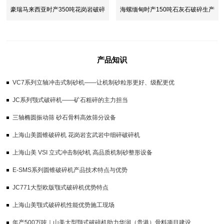
豪瑞马来西亚时产350吨花岗岩破碎
海螺缅甸时产150吨石灰石破碎生产
生产线
线
产品知识
VC7系列立轴冲击式制砂机——让机制砂粒形更好、级配更优
JC系列颚式破碎机——矿石粗碎的主力担当
三轴椭圆振动筛 砂石骨料高效筛分设备
上海山美圆锥破碎机 花岗岩玄武岩中细碎破碎机
上海山美 VSI 立式冲击制砂机 高品质机制砂整形设备
E-SMS系列圆锥破碎机产品技术特点与优势
JC771大型欧版颚式破碎机优势特点
上海山美颚式破碎机性能优势施工现场
年产500万吨｜山美大型颚式破碎机助力华润（贵港）骨料项目建设