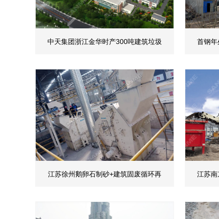
中天集团浙江金华时产300吨建筑垃圾
首钢年
江苏徐州鹅卵石制砂+建筑固废循环再
江苏南