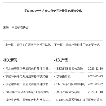
图5 2020年各月港口货物吞吐量同比增速变化
来源：中国砂石协会
上一篇：
疯狂！广西南宁交投7.61亿
下一篇：
建筑垃圾处理厂选址要考虑
元拍得一宗花岗岩采矿权，竟需35.7
的5个因素
相关新闻：
相关产品：
年才能收回成本？
河北雄安新区开展绿色拆除行动 建筑垃圾变废为宝循环再生利用
SS系列细砂回收系统
2023-11-10
2018-05-24
节能环保油电两用履带移动颚式破碎机MP-J
双轴撕碎机
2023-03-23
2024-08-21
移动破碎站：固废资源化关键技术，助力“无废城市”建设
SMBW系列板式喂料机
2023-03-22
2025-08-11
2025年中国砂石骨料行业分析报告
XS系列轮式洗砂机
2023-11-10
2026-02-24
破碎生产线中圆锥破碎机与反击式破碎机有什么区别
E-SMG欧星系列单缸液压圆锥破碎机