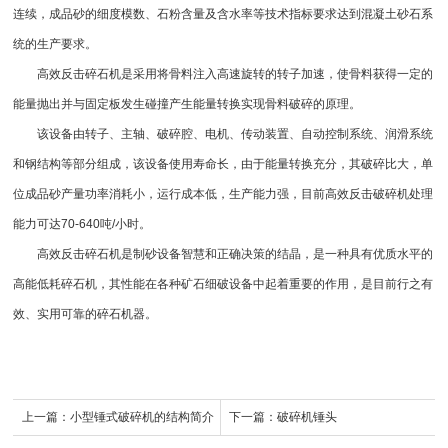
连续，成品砂的细度模数、石粉含量及含水率等技术指标要求达到混凝土砂石系
统的生产要求。
高效反击碎石机是采用将骨料注入高速旋转的转子加速，使骨料获得一定的
能量抛出并与固定板发生碰撞产生能量转换实现骨料破碎的原理。
该设备由转子、主轴、破碎腔、电机、传动装置、自动控制系统、润滑系统
和钢结构等部分组成，该设备使用寿命长，由于能量转换充分，其破碎比大，单
位成品砂产量功率消耗小，运行成本低，生产能力强，目前高效反击
破碎机
处理
能力可达70-640吨/小时。
高效反击碎石机是
制砂设备
智慧和正确决策的结晶，是一种具有优质水平的
高能低耗碎石机，其性能在各种矿石细破设备中起着重要的作用，是目前行之有
效、实用可靠的碎石机器。
上一篇：
小型锤式破碎机的结构简介
下一篇：
破碎机锤头