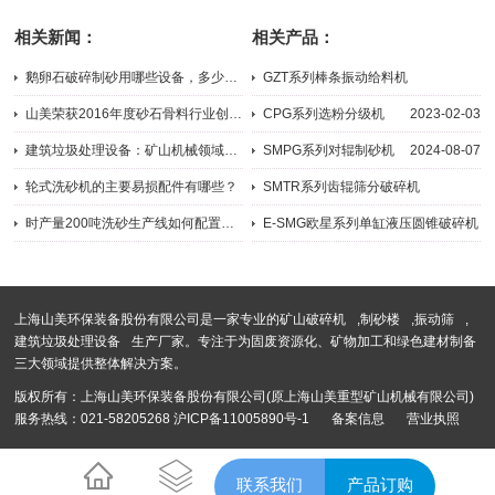
及特点原理
相关新闻：
相关产品：
鹅卵石破碎制砂用哪些设备，多少钱一台？
GZT系列棒条振动给料机
2023-04-23
2024-05-21
山美荣获2016年度砂石骨料行业创新企业奖
CPG系列选粉分级机
2023-02-03
2016-12-20
建筑垃圾处理设备：矿山机械领域的璀璨明星
SMPG系列对辊制砂机
2024-08-07
2024-08-27
轮式洗砂机的主要易损配件有哪些？
SMTR系列齿辊筛分破碎机
2023-05-20
2024-11-07
时产量200吨洗砂生产线如何配置？工艺流程有哪些
E-SMG欧星系列单缸液压圆锥破碎机
2023-05-15
2024-09-04
上海山美环保装备股份有限公司是一家专业的
矿山破碎机
,
制砂楼
,
振动筛
,
建筑垃圾处理设备
生产厂家。专注于为固废资源化、矿物加工和绿色建材制备
三大领域提供整体解决方案。
版权所有：上海山美环保装备股份有限公司(原上海山美重型矿山机械有限公司)
服务热线：021-58205268
沪ICP备11005890号-1
备案信息
营业执照
沪公网安备 31012002004476号
联系我们
产品订购