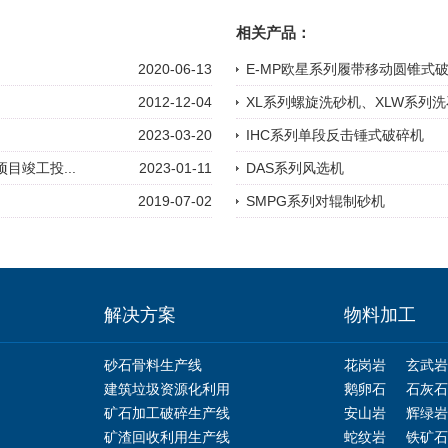
相关产品：
2020-06-13
E-MP欧星系列履带移动圆锥式
2012-12-04
XL系列螺旋洗砂机、XLW系列
2023-03-20
IHC系列单段反击锤式破碎机
目竣工投...
2023-01-11
DAS系列风选机
2019-07-02
SMPG系列对辊制砂机
解决方案
物料加工
砂石骨料生产线
花岗岩
玄武岩
建筑垃圾资源化利用
鹅卵石
石灰石
矿石加工破碎生产线
安山岩
辉绿岩
矿渣回收利用生产线
蛇纹岩
铁矿石