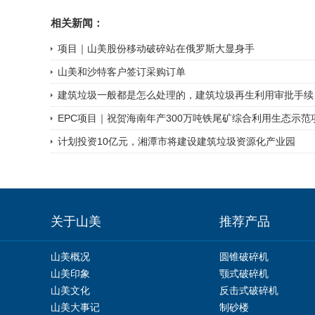
相关新闻：
项目｜山美股份移动破碎站在俄罗斯大显身手
山美和沙特客户签订采购订单
建筑垃圾一般都是怎么处理的，建筑垃圾再生利用审批手续
EPC项目｜祝贺海南年产300万吨铁尾矿综合利用生态示范项
计划投资10亿元，湘潭市将建设建筑垃圾资源化产业园
关于山美
推荐产品
山美概况
圆锥破碎机
山美印象
颚式破碎机
山美文化
反击式破碎机
山美大事记
制砂楼