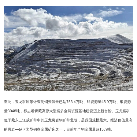
至此，玉龙矿区累计查明铜资源量已达753.4万吨、钼资源量45.9万吨、银资源
量3048吨，标志着青藏高原大型铜多金属资源基地建设迈上新台阶。玉龙铜矿
位于藏东三江成矿带中的玉龙斑岩铜矿带北段，是我国规模最大、经济价值最高
的斑岩—矽卡岩型铜多金属矿床之一，目前年产铜金属量超15万吨。