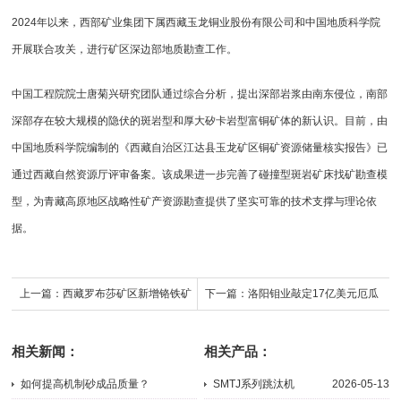
2024年以来，西部矿业集团下属西藏玉龙铜业股份有限公司和中国地质科学院
开展联合攻关，进行矿区深边部地质勘查工作。
中国工程院院士唐菊兴研究团队通过综合分析，提出深部岩浆由南东侵位，南部
深部存在较大规模的隐伏的斑岩型和厚大矽卡岩型富铜矿体的新认识。目前，由
中国地质科学院编制的《西藏自治区江达县玉龙矿区铜矿资源储量核实报告》已
通过西藏自然资源厅评审备案。该成果进一步完善了碰撞型斑岩矿床找矿勘查模
型，为青藏高原地区战略性矿产资源勘查提供了坚实可靠的技术支撑与理论依
据。
上一篇：
西藏罗布莎矿区新增铬铁矿
下一篇：
洛阳钼业敲定17亿美元厄瓜
资源量73.83万吨
多尔大型金矿合同，2029年正式投产
相关新闻：
相关产品：
如何提高机制砂成品质量？
SMTJ系列跳汰机
2026-05-13