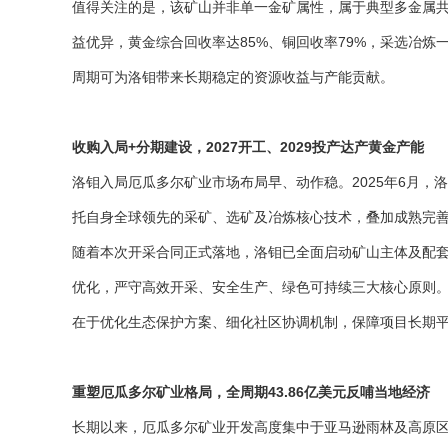
值得关注的是，该矿山并非单一金矿属性，属于典型多金属
益优异，黄金综合回收率达85%、铜回收率79%，采选冶
周期可为洛钼带来长期稳定的资源收益与产能贡献。
收购入局+分期建设，2027开工、2029投产达产黄金产能
洛钼入局厄瓜多尔矿业市场布局早、动作稳。2025年6月，
托自身全球领先的采矿、选矿及冶炼核心技术，叠加成熟完善
随着本次开采合同正式落地，洛钼已全面启动矿山主体及配
优化，严守高效开采、安全生产、绿色可持续三大核心原则。企
在于优化生态保护方案、细化社区协调机制，保障项目长期平
重塑厄瓜多尔矿业格局，全周期43.86亿美元反哺当地经济
长期以来，厄瓜多尔矿业开发高度集中于亚马逊雨林及高原