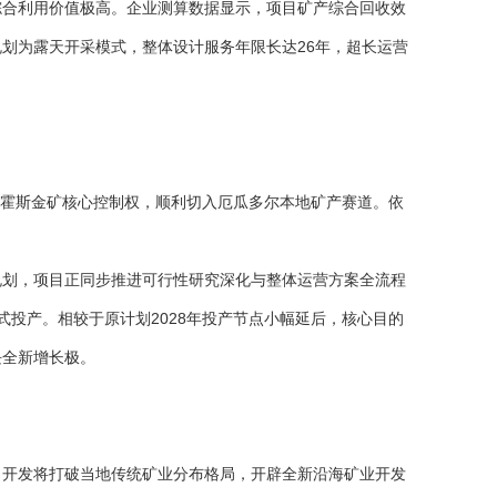
综合利用价值极高。企业测算数据显示，项目矿产综合回收效
规划为露天开采模式，整体设计服务年限长达26年，超长运营
康雷霍斯金矿核心控制权，顺利切入厄瓜多尔本地矿产赛道。依
。
规划，项目正同步推进可行性研究深化与整体运营方案全流程
式投产。相较于原计划2028年投产节点小幅延后，核心目的
块全新增长极。
目开发将打破当地传统矿业分布格局，开辟全新沿海矿业开发