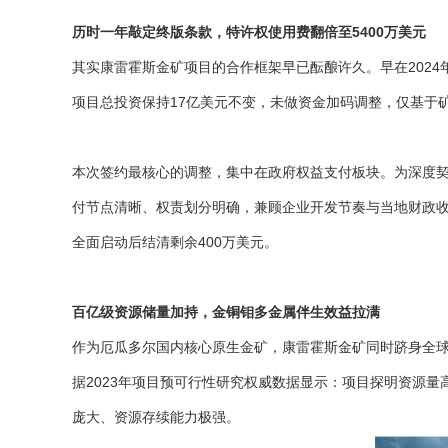
历时一年敲定终版条款，特许权使用费翻倍至5400万美元
其实康雷霍斯金矿项目的合作框架早已酝酿许久。早在2024年
项目总投资保持17亿美元不变，未做资金加码调整，仅基于
本次签约最核心的调整，集中在政府权益支付板块。为深度契
付节点清晰、权责划分明确，兼顾企业开发节奏与当地财政收益
全面启动后结清剩余400万美元。
百亿级资源储量加持，金铜钼多金属伴生效益拉满
作为厄瓜多尔国内核心原生金矿，康雷霍斯金矿同时跻身全球
据2023年项目预可行性研究权威数据显示：项目探明资源量高达1
庞大、资源存续能力极强。