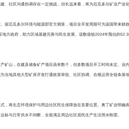
基建、社区沟通协调存在一定挑战，但长远来看，将为厄瓜多尔矿业产业
。据厄瓜多尔环境与能源部官方测算，项目全开发周期可为该国带来财政总
至地方政府，助力区域基建完善与民生发展。该数值较2024年预估的52
在产矿山，在建及储备矿产项目虽有数个，但多数项目开工时间未定。业
能为当地其他大型矿床开发打通政策审批、社区协调、合规运营全链条落
模式，将生态环境保护与周边社区民生保障放在首要位置。奥丁矿业明确
质达标与日常供水不间断，全面满足周边社区居民生产生活用水刚需。