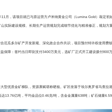
11月，该项目就已与原运营方卢米纳黄金公司（Lumina Gold）敲
矿山实际建设规模、长期生产运营规划完成细节优化与精准修正，规划方
合厄瓜多尔矿产开发新规、深化政企合作共识，项目预付特许权使用费较20
保障：签约当日即刻支付3400万美元，选矿厂正式开工建设拨付800
大型优质金矿梯队，资源禀赋堪称硬核。矿区坐落于埃尔奥罗省马查拉港
3.76亿吨，平均金品位0.46克/吨，含金金属量638吨；矿石储量6.5