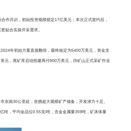
定初始合作共识，初始投资规模锁定17亿美元；本次正式签约后，
案更贴合实操开采需求。
24年初始方案直接翻倍，最终核定为5400万美元，资金支
万美元，
尾矿库
启动投建再付800万美元，待矿山正式采矿作业
市东南30公里处，坐拥超大规模矿产储备，开发潜力十足。
9亿吨，平均金品位0.55克/吨，含金金属量359吨，矿床体量