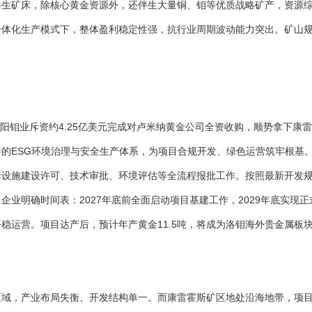
共生矿床，除核心黄金资源外，还伴生大量铜、钼等优质战略矿产，资源
炼一体化生产模式下，整体盈利稳定性强，抗行业周期波动能力突出。矿山
洛阳钼业斥资约4.25亿美元完成对卢米纳黄金公司全资收购，顺势拿下
的ESG环境治理与安全生产体系，为项目合规开发、绿色运营筑牢根基
套设施建设许可、技术审批、环境评估等全流程报批工作。按照最新开发
业明确时间表：2027年底前全面启动项目基建工作，2029年底实现正
稳运营。项目达产后，预计年产黄金11.5吨，将成为洛钼海外贵金属板
区域，产业布局失衡、开发结构单一。而康雷霍斯矿区地处沿海地带，项