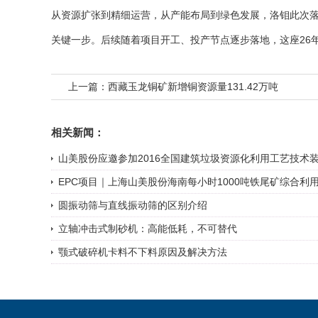
从资源扩张到精细运营，从产能布局到绿色发展，洛钼此次
关键一步。后续随着项目开工、投产节点逐步落地，这座26
上一篇：
西藏玉龙铜矿新增铜资源量131.42万吨
相关新闻：
山美股份应邀参加2016全国建筑垃圾资源化利用工艺技术装备
EPC项目｜上海山美股份海南每小时1000吨铁尾矿综合利用示
圆振动筛与直线振动筛的区别介绍
立轴冲击式制砂机：高能低耗，不可替代
颚式破碎机卡料不下料原因及解决方法