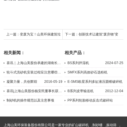
上一篇：
变废为宝！山美环保建筑垃
下一篇：
创新技术让建筑“废弃物”变
圾及尾矿资源化处理技术，开辟矿山
身“城市矿产”，循环经济产业链加速
相关新闻：
相关产品：
“第二资源”
形成
喜讯｜上海山美股份承建的湖南长沙建筑固废资源化项目顺利运营，...
BS系列拌湿机
2024-07-25
2021-01-29
轮斗式洗砂机安装过程应注意哪些问题？
SMFX系列高效砂石选粉机
2023-04-07
2020-07-28
凝聚力量，共创辉煌
2016-05-19
E-SMS欧星系列多缸液压圆锥破碎机
2026-07-22
喜讯|上海山美股份杨安民董事长获评为“2021中国混凝土行业管理创...
B系列皮带输送机
2012-12-04
2021-11-01
制砂机的操作规范以及注意事项
PP系列轮胎移动反击式破碎站
2023-06-06
2024-09-05
上海山美环保装备股份有限公司是一家专业的
矿山破碎机
,
制砂楼
,
振动筛
,