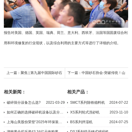
报告对美国、德国、英国、瑞典、荷兰、意大利、西班牙、法国等国固废综合利
用和环境修复的行业现状，以及综合利用的主要方式等进行了详细的介绍。
上一篇：
聚焦 | 第九届中国国际砂石
下一篇：
中国砂石协会-突破传统！山
骨料大会参会人员到重庆大业建材参
美移动式矿山处理工艺尽显行业“三好
相关新闻：
相关产品：
观交流
生”风采
破碎筛分设备怎么选?
2021-03-29
SMCT系列除铁稳料机
2024-07-22
如何正确的选择破碎机设备以及分级破碎原理
XS系列轮式洗砂机
2023-11-10
2013-04-19
上海山美股份荣登“2025年环保装备制造业规范条件企业”榜单--以...
BS系列拌湿机
2024-07-25
2025-10-10
湖南黄金拟斥资43.34亿元收购黄金天岳及中南冶炼100%股权
DSJ系列烘干锤式破碎机