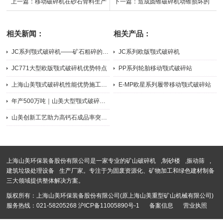
上一篇：
移动破碎机在砂石骨料生产
下一篇：
造成圆锥破碎机动锥损坏的
中的优势
因素
相关新闻：
相关产品：
JC系列颚式破碎机——矿石粗碎的主力担当
JC系列欧版颚式破碎机
2026-07-31
2026-05-21
JC771大型欧版颚式破碎机优势特点
PP系列轮胎移动颚式破碎站
2025-10-27
2024-09-05
上海山美颚式破碎机性能优势施工现场
E-MP欧星系列履带移动颚式破碎站
2025-07-25
2026-04-07
年产500万吨｜山美大型颚式破碎机助力华润（贵港）骨料项目建设
2025-07-24
山美创新工艺助力高钙石成品率突破60%
2025-06-23
上海山美环保装备股份有限公司是一家专业的
矿山破碎机
,
制砂楼
,
振动筛
,
建筑垃圾处理设备
生产厂家。专注于为固废资源化、矿物加工和绿色建材制备
三大领域提供整体解决方案。
版权所有：上海山美环保装备股份有限公司(原上海山美重型矿山机械有限公司)
服务热线：021-58205268
沪ICP备11005890号-1
备案信息
营业执照