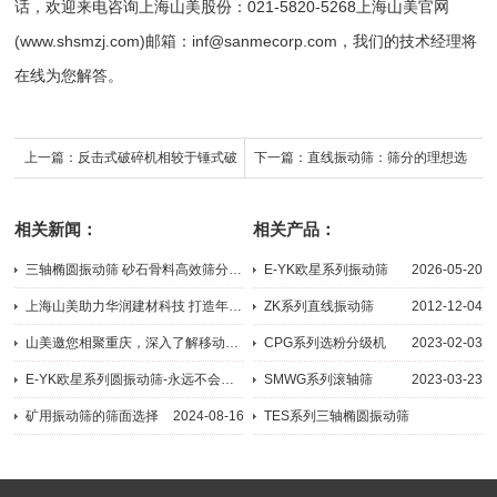
话，欢迎来电咨询
上海山美股份
：021-5820-5268上海山美官网
(www.shsmzj.com)邮箱：inf@sanmecorp.com，我们的技术经理将
在线为您解答。
上一篇：
反击式破碎机相较于锤式破
下一篇：
直线振动筛：筛分的理想选
碎机有哪些优势
择
相关新闻：
相关产品：
三轴椭圆振动筛 砂石骨料高效筛分设备
E-YK欧星系列振动筛
2026-05-20
2026-07-31
上海山美助力华润建材科技 打造年产950万吨绿色骨料标杆项目
ZK系列直线振动筛
2012-12-04
2025-05-23
山美邀您相聚重庆，深入了解移动式矿山处理工艺
CPG系列选粉分级机
2023-02-03
2025-04-15
E-YK欧星系列圆振动筛-永远不会坏的振动筛
SMWG系列滚轴筛
2023-03-23
2025-04-15
矿用振动筛的筛面选择
2024-08-16
TES系列三轴椭圆振动筛
2023-11-10