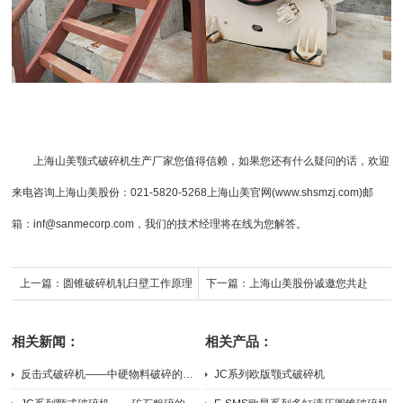
上海山美
颚式
破碎机生产厂家
您值得信赖，如果您还有什么疑问的话，欢迎
来电咨询
上海山美股份
：021-5820-5268上海山美官网(www.shsmzj.com)邮
箱：inf@sanmecorp.com，我们的技术经理将在线为您解答。
上一篇：
圆锥破碎机轧臼壁工作原理
下一篇：
上海山美股份诚邀您共赴
及优势
2023中国商品混凝土年会
相关新闻：
相关产品：
反击式破碎机——中硬物料破碎的多面手
JC系列欧版颚式破碎机