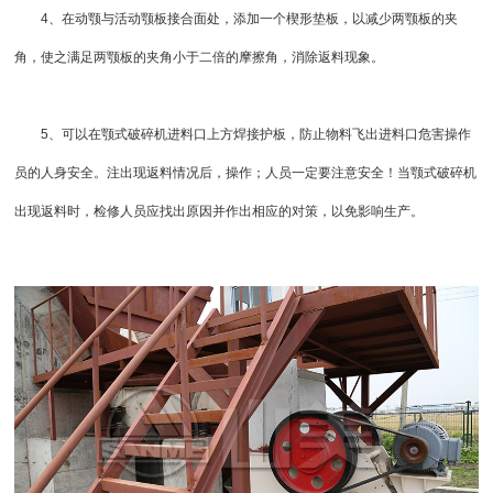
4、在动颚与活动颚板接合面处，添加一个楔形垫板，以减少两颚板的夹
角，使之满足两颚板的夹角小于二倍的摩擦角，消除返料现象。
5、可以在颚式破碎机进料口上方焊接护板，防止物料飞出进料口危害操作
员的人身安全。注出现返料情况后，操作；人员一定要注意安全！当颚式破碎机
出现返料时，检修人员应找出原因并作出相应的对策，以免影响生产。