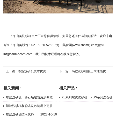
上海山美
洗砂机生产厂家您值得信赖，如果您还有什么疑问的话，欢迎来电
咨询
上海山美股份
：021-5820-5268上海山美官网(www.shsmzj.com)邮箱：
inf@sanmecorp.com，我们的技术经理将在线为您解答。
上一篇：
螺旋洗砂机技术优势
下一篇：
高效洗砂机的三大性能优
势，你都知道吗
相关新闻：
相关产品：
螺旋洗砂机：沙石场建筑用沙领域的新星
XL系列螺旋洗砂机、XLW系列洗石机
2024-02-26
2023-11-10
螺旋洗砂机和轮式洗砂机哪个更胜一筹？
2023-10-30
螺旋洗砂机技术优势
2023-10-10