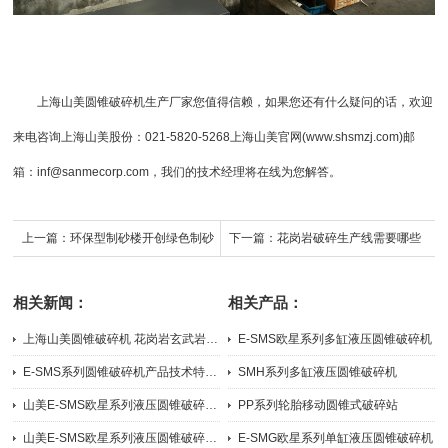
上海山美
圆锥
破碎机生产厂家
您值得信赖，如果您还有什么疑问的话，欢迎
来电咨询
上海山美股份
：021-5820-5268上海山美官网(www.shsmzj.com)邮
箱：inf@sanmecorp.com，我们的技术经理将在线为您解答。
上一篇：
环保型制砂楼开创绿色制砂
下一篇：
花岗岩破碎生产线需要哪些
新时代
配置
相关新闻：
相关产品：
上海山美圆锥破碎机 花岗岩玄武岩中细碎破碎机
E-SMS欧星系列多缸液压圆锥破碎机
2026-07-31
2026-07-22
E-SMS系列圆锥破碎机产品技术特点与优势
SMH系列多缸液压圆锥破碎机
2026-05-11
2024-09-04
山美E-SMS欧星系列液压圆锥破碎机施工现场（二）
PP系列轮胎移动圆锥式破碎站
2025-07-21
2024-09-05
山美E-SMS欧星系列液压圆锥破碎机施工现场（一）
E-SMG欧星系列单缸液压圆锥破碎机