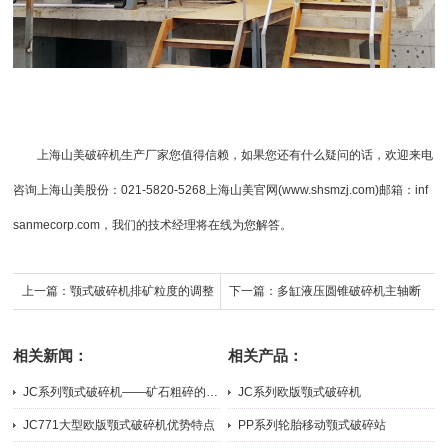
上海山美
破碎机生产厂家
您值得信赖，如果您还有什么疑问的话，欢迎来电
咨询
上海山美股份
：021-5820-5268上海山美官网(www.shsmzj.com)邮箱：inf
sanmecorp.com，我们的技术经理将在线为您解答。
上一篇：
颚式破碎机排矿粒度的调整
下一篇：
多缸液压圆锥破碎机主轴断
办法
裂的原因及处理方法
相关新闻：
相关产品：
JC系列颚式破碎机——矿石粗碎的主力担当
JC系列欧版颚式破碎机
2026-07-31
2026-05-21
JC771大型欧版颚式破碎机优势特点
PP系列轮胎移动颚式破碎站