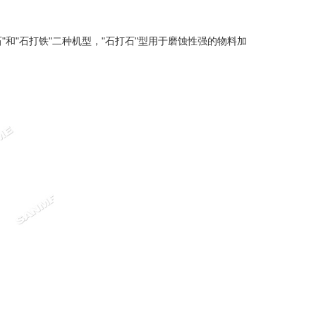
石"和"石打铁"二种机型，"石打石"型用于磨蚀性强的物料加