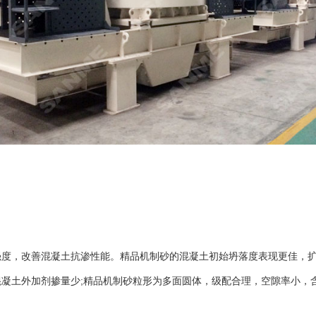
，改善混凝土抗渗性能。精品机制砂的混凝土初始坍落度表现更佳，扩
凝土外加剂掺量少;精品机制砂粒形为多面圆体，级配合理，空隙率小，