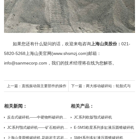
如果您还有什么疑问的话，欢迎来电咨询
上海山美股份
：
021-
5820-5268
上海山美
官网(
www.shsmzj.com
)邮箱：
info@sanmecorp.com，我们的技术经理将在线为您解答。
上一篇：
直线振动筛主要部件的操作
下一篇：
两大移动破碎站：轮胎式与
及维护注意事项，上海山美为你解答
履带式之间的区别，上海山美为你解
相关新闻：
相关产品：
答
反击式破碎机——中硬物料破碎的多面手
JC系列欧版颚式破碎机
2026-07-31
2026-05-21
JC系列颚式破碎机——矿石粗碎的主力担当
E-SMS欧星系列多缸液压圆锥破碎机
2026-07-31
2026-07-22
上海山美圆锥破碎机 花岗岩玄武岩中细碎破碎机
SMH系列多缸液压圆锥破碎机