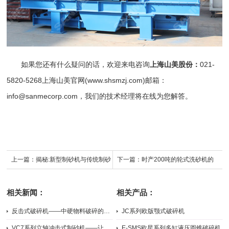
如果您还有什么疑问的话，欢迎来电咨询
上海山美股份
：
021-
5820-5268
上海山美
官网(
www.shsmzj.com
)邮箱：
info@sanmecorp.com，我们的技术经理将在线为您解答。
上一篇：
揭秘:新型制砂机与传统制砂
下一篇：
时产200吨的轮式洗砂机的
机相比有哪些优势？
应用以及优势——上海山美为你解答
相关新闻：
相关产品：
反击式破碎机——中硬物料破碎的多面手
JC系列欧版颚式破碎机
2026-07-31
2026-05-21
VC7系列立轴冲击式制砂机——让机制砂粒形更好、级配更优
E-SMS欧星系列多缸液压圆锥破碎机