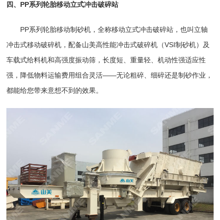
四、PP系列轮胎移动立式冲击破碎站
PP系列轮胎移动制砂机
，全称
移动立式冲击破碎站
，也叫
立轴
冲击式移动破碎机
，配备山美高性能
冲击式破碎机
（
VSI制砂机
）及
车载式
给料机
和高强度
振动筛
，长度短、重量轻、机动性强适应性
强，降低物料运输费用组合灵活——无论粗碎、细碎还是制砂作业，
都能给您带来意想不到的效果。