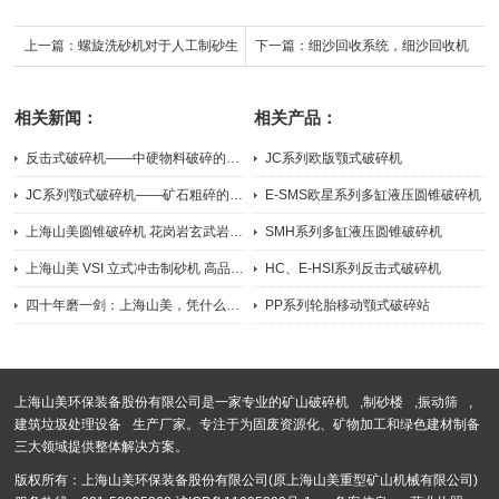
上一篇：
螺旋洗砂机对于人工制砂生
下一篇：
细沙回收系统，细沙回收机
产线的重要性
设备
相关新闻：
相关产品：
反击式破碎机——中硬物料破碎的多面手
JC系列欧版颚式破碎机
2026-07-31
2026-05-21
JC系列颚式破碎机——矿石粗碎的主力担当
E-SMS欧星系列多缸液压圆锥破碎机
2026-07-31
2026-07-22
上海山美圆锥破碎机 花岗岩玄武岩中细碎破碎机
SMH系列多缸液压圆锥破碎机
2026-07-31
2024-09-04
上海山美 VSI 立式冲击制砂机 高品质机制砂整形设备
HC、E-HSI系列反击式破碎机
2026-07-31
2025-01-14
四十年磨一剑：上海山美，凭什么成为行业“三好生”
PP系列轮胎移动颚式破碎站
2026-07-20
2024-09-05
上海山美环保装备股份有限公司是一家专业的
矿山破碎机
,
制砂楼
,
振动筛
,
建筑垃圾处理设备
生产厂家。专注于为固废资源化、矿物加工和绿色建材制备
三大领域提供整体解决方案。
版权所有：上海山美环保装备股份有限公司(原上海山美重型矿山机械有限公司)