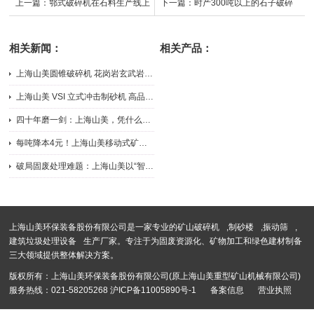
上一篇：
鄂式破碎机在石料生产线上
下一篇：
时产300吨以上的石子破碎
有什么优势？
机类型有哪些
相关新闻：
相关产品：
上海山美圆锥破碎机 花岗岩玄武岩中细碎破碎机
2026-07-31
上海山美 VSI 立式冲击制砂机 高品质机制砂整形设备
2026-07-31
四十年磨一剑：上海山美，凭什么成为行业“三好生”
2026-07-20
每吨降本4元！上海山美移动式矿山处理工艺如何助力企业逆势增长
2026-07-20
破局固废处理难题：上海山美以“智能分选+精细破碎”重塑行业新标...
2026-07-20
上海山美环保装备股份有限公司是一家专业的
矿山破碎机
,
制砂楼
,
振动筛
,
建筑垃圾处理设备
生产厂家。专注于为固废资源化、矿物加工和绿色建材制备
三大领域提供整体解决方案。
版权所有：上海山美环保装备股份有限公司(原上海山美重型矿山机械有限公司)
服务热线：021-58205268
沪ICP备11005890号-1
备案信息
营业执照