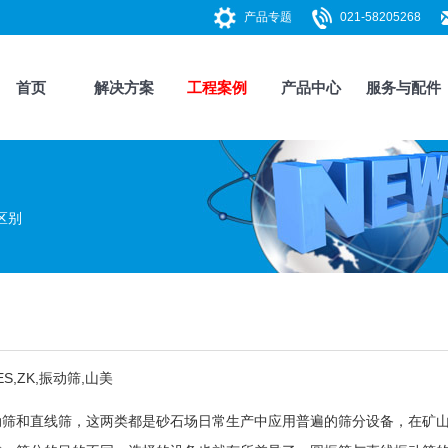
产品专题
021-58205268
首页
解决方案
工程案例
产品中心
服务与配件
区别
,ZK,
振动筛
,山美
动筛
和
直线筛
，这两类都是砂石场日常生产中应用普遍的
筛分设备
，在矿