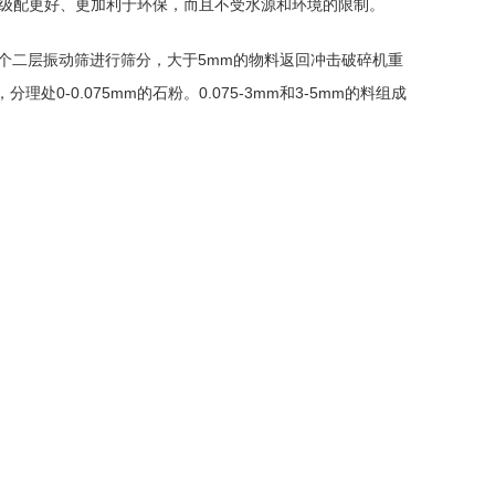
级配更好、更加利于环保，而且不受水源和环境的限制。
个二层
振动筛
进行筛分，大于5mm的物料返回冲击
破碎机
重
，分理处0-0.075mm的石粉。0.075-3mm和3-5mm的料组成