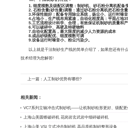
1. 细度模数及级配区调整：
制砂机
、
砂石粉分离机
配备
2. 石粉含量(砂当量)调整：通过砂石粉分离机把石粉含
3.环保性能好：配备专用除尘系统，扬尘小、运行时噪音小
4.占地小，生产线布局紧凑，自动化程度高：平面占地35米
5.工艺流程设计科学、合理，有效保证机制砂的质量和产
6.可以破碎中、高硬及特硬物料
7.自动化配置高，最大限度的减少人力资源的成本
8.成品砂级配优、细度模数可调
9.设备运行时噪音小、粉尘污染少。
以上就是干法制砂生产线的简单介绍了，如果您还有什么
技术经理为您解答!
上一篇：
人工制砂优势有哪些?
相关新闻：
VC7系列立轴冲击式制砂机——让机制砂粒形更好、级配更
上海山美圆锥破碎机 花岗岩玄武岩中细碎破碎机
上海山美 VSI 立式冲击制砂机 高品质机制砂整形设备