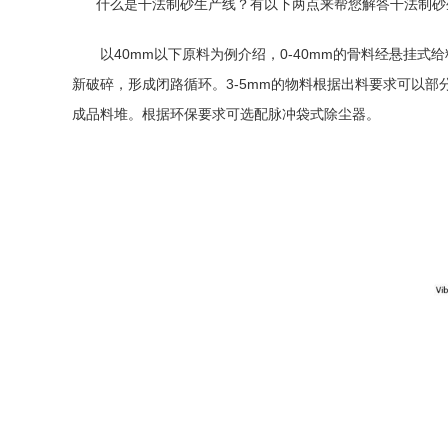
什么是干法制砂生产线？
有以下两点来帮您解答
干法制砂
以40mm以下原料为例介绍，0-40mm的骨料经悬挂式
给
新破碎，形成闭路循环。3-5mm的物料根据出料要求可以部
成品料堆。根据环保要求可选配脉冲袋式除尘器。