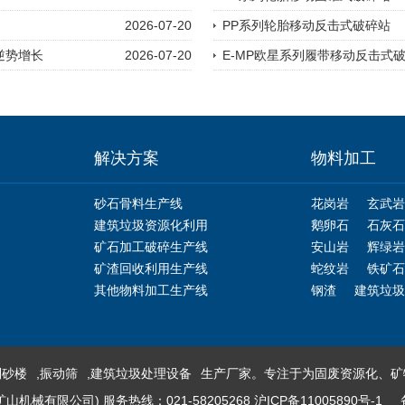
2026-07-20
PP系列轮胎移动反击式破碎站
逆势增长
2026-07-20
E-MP欧星系列履带移动反击式
解决方案
物料加工
砂石骨料生产线
花岗岩
玄武岩
建筑垃圾资源化利用
鹅卵石
石灰石
矿石加工破碎生产线
安山岩
辉绿岩
矿渣回收利用生产线
蛇纹岩
铁矿石
其他物料加工生产线
钢渣
建筑垃圾
制砂楼
,
振动筛
,
建筑垃圾处理设备
生产厂家。专注于为固废资源化、矿
械有限公司) 服务热线：021-58205268
沪ICP备11005890号-1