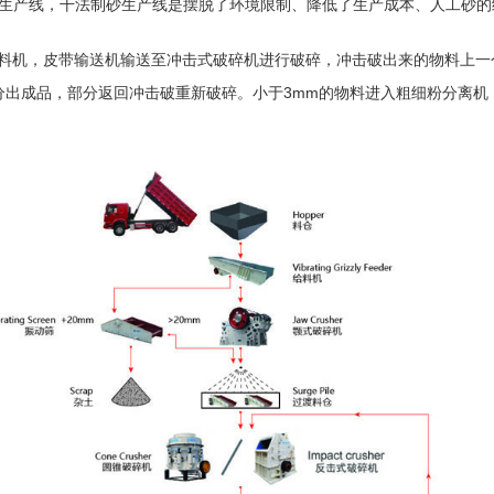
生产线，干法
制砂生产线
是摆脱了环境限制、降低了生产成本、人工砂的
料机
，
皮带输送机
输送至
冲击式破碎机
进行破碎，
冲击破
出来的物料上一
分出成品，部分返回冲击破重新破碎。小于3mm的物料进入
粗细粉分离机