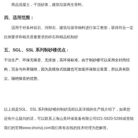
商品混凝土，干混砂浆，建筑垃圾再生骨料。
四、适用范围：
适用于对各种岩石、河卵石、建筑垃圾等物料进行加工整形，获得符合一定
比例要求和相关质量要求的碎石和精品机制砂
五、
SGL、SSL 系列制砂楼优点
：
干法生产、环保无噪音、无排放，高环保标准。由于制砂楼可以采用全封闭结
构，完全与外界隔绝，因为其模块式组建也可加装环保除尘装置，所以具有防
尘、隔绝噪音的优势。
以上就是
SGL、SSL 系列制砂楼的制砂流程以及详细的生产线介绍了，如果您
还有什么疑问的话，可以联系
上海山美
环保装备有限公司021-5820-5286或登陆
我们的官网
www.shsmzj.com
我们将有在线的技术经理为您解答。