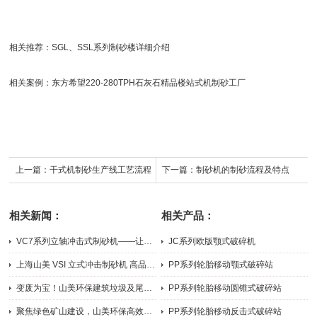
相关推荐：
SGL、SSL系列制砂楼详细介绍
相关案例：
东方希望220-280TPH石灰石精品楼站式机制砂工厂
上一篇：
干式机制砂生产线工艺流程
下一篇：
制砂机的制砂流程及特点
相关新闻：
相关产品：
VC7系列立轴冲击式制砂机——让机制砂粒形更好、级配更优
JC系列欧版颚式破碎机
2026-07-31
2026-05-21
上海山美 VSI 立式冲击制砂机 高品质机制砂整形设备
PP系列轮胎移动颚式破碎站
2026-07-31
2024-09-05
变废为宝！山美环保建筑垃圾及尾矿资源化处理技术，开辟矿山“第...
PP系列轮胎移动圆锥式破碎站
2025-11-11
2024-09-05
聚焦绿色矿山建设，山美环保高效破碎筛分解决方案助力矿石资源高...
PP系列轮胎移动反击式破碎站