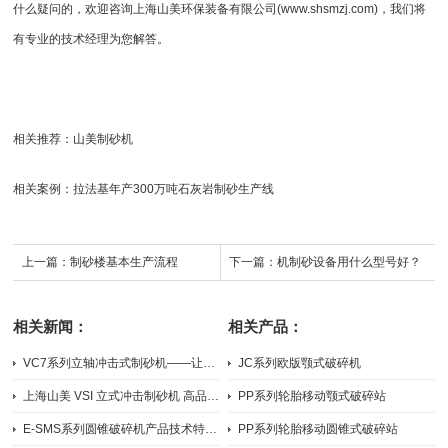
什么疑问的，欢迎咨询
上海山美
环保装备有限公司(www.shsmzj.com)，我们将
有专业的技术经理为您解答。
相关推荐：
山美制砂机
相关案例：
拉法基年产300万吨石灰岩制砂生产线
上一篇：
制砂楼基本生产流程
下一篇：
机制砂设备用什么型号好？
相关新闻：
相关产品：
VC7系列立轴冲击式制砂机——让机制砂粒形更好、级配更优
JC系列欧版颚式破碎机
2026-07-31
2026-05-21
上海山美 VSI 立式冲击制砂机 高品质机制砂整形设备
PP系列轮胎移动颚式破碎站
2026-07-31
2024-09-05
E-SMS系列圆锥破碎机产品技术特点与优势
PP系列轮胎移动圆锥式破碎站