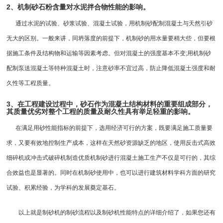
2、机制砂石粉含量对水泥拌合物性能的影响。
通过水泥的试验、砂浆试验、混凝土试验，用机制砂配制混凝土与天然引砂
无大的区别。一般来讲，同坍落度的前提下，机制砂的用水量要稍大些，但要根
据施工条件及结构物和运输等因素考虑。但对混凝土的强度基本不变;用机制砂
配制泵送混凝土等特种混凝土时，注意砂率不宜过高，防止降低混凝土强度和耐
久性等工程质量。
3、在工程建设过程中，砂石作为混凝土结构材料的重要组成部分，
其质量优劣对整个工程的质量及耐久性具有举足轻重的影响。
在满足用砂性能指标的前提下，选用经济可行的方案，既要满足施工质量要
求，又要有效地控制生产成本，这样在天然砂资源缺乏的地区，使用反击式
高效
细碎机
或冲击式
破碎机
制造优质机制砂进行混凝土施工生产不仅是可行的，其综
合效益也是显著的。同时在机制砂使用中，也可以进行建筑材料学科方面的研究
试验、积累经验，为学科的发展奠定基石。
以上就是制砂机的制砂流程以及制砂机性能特点的详细介绍了，如果您还有