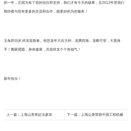
的一年，正因为有了您的信任和支持，我们才有今天的硕果，在2012年里我们
期待着与您有更多的交流和合作，能更好的为您服务！
玉兔辞旧岁,祥龙迎新春。祝您龙年大吉大利，龙腾四海，龙断可登，大显身
手！阖家团圆，身体健康，共迎祥龙个个有福气！
新年快乐！
上一篇：
上海山美将赴法参加
下一篇：
上海山美荣获中国工程机械
Intermat 2012
制造商50强