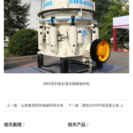
SMS系列多缸
液压圆锥破
碎机
上一篇：
山美集团高性能破碎筛分装
下一篇：
聚焦2020中国混凝土展 上
备服务于“中国石城”山东五莲年产400
海山美股份期待与您相聚南京
相关新闻：
相关产品：
万吨花岗岩尾矿制砂项目