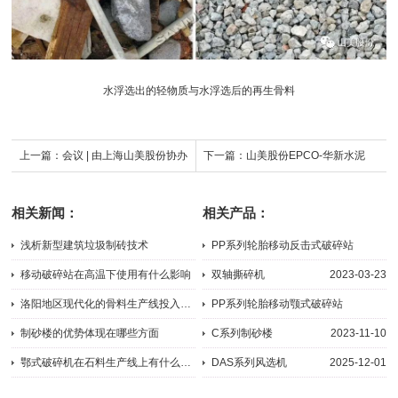
水浮选出的轻物质与水浮选后的再生骨料
上一篇：
会议 | 由上海山美股份协办
下一篇：
山美股份EPCO-华新水泥
的第五届全国建筑固废处理及资源化
2000吨小时骨料线投产运行
相关新闻：
相关产品：
利用研讨会即将在上海隆重召开
浅析新型建筑垃圾制砖技术
PP系列轮胎移动反击式破碎站
2012-12-04
2024-09-05
移动破碎站在高温下使用有什么影响
双轴撕碎机
2023-03-23
2023-11-17
洛阳地区现代化的骨料生产线投入运营
PP系列轮胎移动颚式破碎站
2017-01-06
2024-09-05
制砂楼的优势体现在哪些方面
C系列制砂楼
2023-11-10
2023-04-14
鄂式破碎机在石料生产线上有什么优势？
DAS系列风选机
2025-12-01
2024-08-21