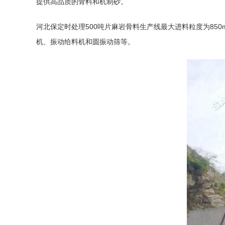
提供高品质的骨料和
机制砂
。
河北保定时处理500吨片麻岩骨料生产线最大进料粒度为850mm，
机
、
振动给料机
和
圆振动筛
等。