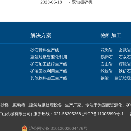
2023-05-18
双轴撕碎机
解决方案
物料加工
砂石骨料生产线
花岗岩
玄武岩
建筑垃圾资源化利用
鹅卵石
石灰石
矿石加工破碎生产线
安山岩
辉绿岩
矿渣回收利用生产线
蛇纹岩
铁矿石
其他物料加工生产线
钢渣
建筑垃圾
制砂楼
,
振动筛
,
建筑垃圾处理设备
生产厂家。专注于为固废资源化、矿
械有限公司) 服务热线：021-58205268
沪ICP备11005890号-1
沪公网安备 31012002004476号