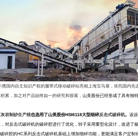
履带式移动破碎站
年携国内自主知识产权的
亮相上海宝马展，依托国内先
术积累，加之对产品始终如一的研究和探索，
山美股份已经形成了具有独
。
石灰岩制砂生产线
HSI6118
反击式破碎机
也选用了山美股份
大型细碎
。
该设
上，对反击式破碎机的破碎腔进行了优化，转子采用重型化设计，改进了
HC
破碎腔的
系列反击式破碎机基础上增加细碎功能，更能满足客户定制