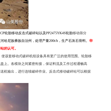
移动筛分
P轮胎移动反击式破碎站以及PP2475YK4S轮胎
红河哈尼族彝族自治州
，处理产量200t/h，生产石灰石骨料。
华
碎站的认可。
移动式破碎机
，使该套
组设备具有更广泛的使用范围。轮胎移
底盘上。各模块之间紧密衔接，保证料流及工作过程通畅高
输送机
移动破碎站
输出，进行连续破碎作业。反击式
可以根据