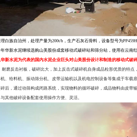
白族自治州，处理产量为200t/h，生产石灰石骨料，设备型号为PP459HC
今年华新水泥继续选购山美股份成套移动式破碎站和
筛分站，使
用在云南
以华新水泥为代表的国内水泥企业巨头对山美股份设计和制造的移动式破
破碎机
、耐磨反击衬板，破碎比大，加上反击式
自身成品粒形优质的特点
给料机
振动筛
碎机、
、
分机、皮带运输机以及机电控制设备等集成于车载
皮带
破碎后，通过动筛构成闭路系统，实现物料的循环破碎，成品物料由
破碎设备
，与其他
配套使用操作方便、灵活。