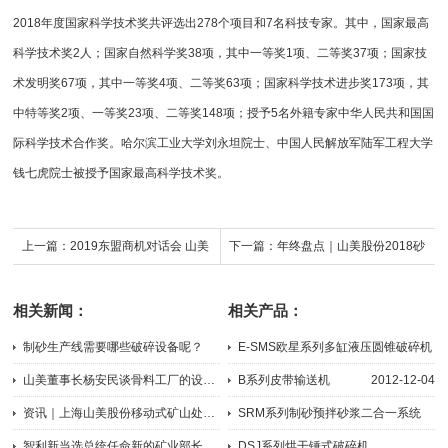
2018年度国家科学技术奖共评选出278个项目和7名科技专家。其中，国家最高
科学技术奖2人；国家自然科学奖38项，其中一等奖1项、二等奖37项；国家技
术发明奖67项，其中一等奖4项、二等奖63项；国家科学技术进步奖173项，其
中特等奖2项、一等奖23项、二等奖148项；授予5名外籍专家中华人民共和国国
际科学技术合作奖。哈尔滨工业大学刘永坦院士、中国人民解放军陆军工程大学
钱七虎院士被授予国家最高科学技术奖。
上一篇：
2019东盟商机对话会 山美
下一篇：
年终盘点｜山美股份2018砂
股份深化东盟合作
石骨料篇
相关新闻：
相关产品：
制砂生产线需要哪些破碎设备呢？
E-SMS欧星系列多缸液压圆锥破碎机
2023-08-21
2026-07-22
山美董事长杨安民谈骨料工厂的设计理念：没有达产是失败的项目
B系列皮带输送机
2012-12-04
2017-12-29
资讯｜上海山美股份移动式矿山处理工艺亮相中国智能化绿色开采技...
SRM系列制砂预拌砂浆二合一系统
2023-04-18
2023-02-14
智利新当选总统任命新的矿业部长，表态拟将矿业部并入经济部
DSJ系列烘干锤式破碎机