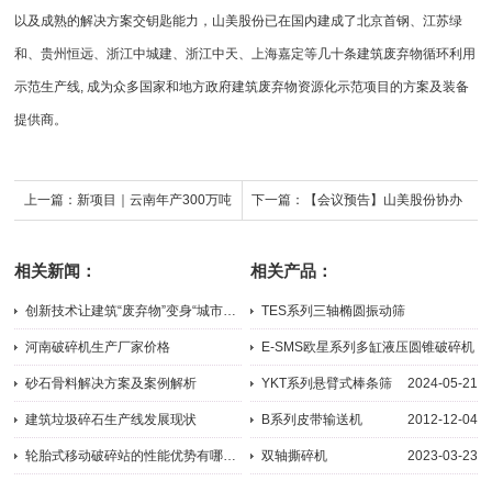
以及成熟的解决方案交钥匙能力，山美股份已在国内建成了北京首钢、江苏绿
和、贵州恒远、浙江中城建、浙江中天、上海嘉定等几十条建筑废弃物循环利用
示范生产线, 成为众多国家和地方政府
建筑废弃物资源化
示范项目的方案及装备
提供商。
上一篇：
新项目｜云南年产300万吨
下一篇：
【会议预告】山美股份协办
石灰石骨料生产线近期顺利完成安装
的“第五届全国砂石骨料创新大会” 即
相关新闻：
相关产品：
调试
将于7月6-9日在南昌召开
创新技术让建筑“废弃物”变身“城市矿产”，循环经济产业链加速...
TES系列三轴椭圆振动筛
2025-10-13
2023-11-10
河南破碎机生产厂家价格
E-SMS欧星系列多缸液压圆锥破碎机
2019-10-09
2026-07-22
砂石骨料解决方案及案例解析
YKT系列悬臂式棒条筛
2024-05-21
2015-10-29
建筑垃圾碎石生产线发展现状
B系列皮带输送机
2012-12-04
2023-05-24
轮胎式移动破碎站的性能优势有哪些？
双轴撕碎机
2023-03-23
2023-12-22