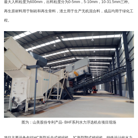
最大入料粒度为600mm，出料粒度分为0-5mm，5-10mm，10-31.5mm三种。
再生原材料用于制砖和再生骨料，渣土用于生产无机混合料，成品均用于绿化工
程。
图为：山美股份专利产品- BHF系列
水力浮选机
在项目现场
项目主要设备包括HC新型
反击式破碎机
、JC新型鄂式
破碎机
、特殊设计的水力