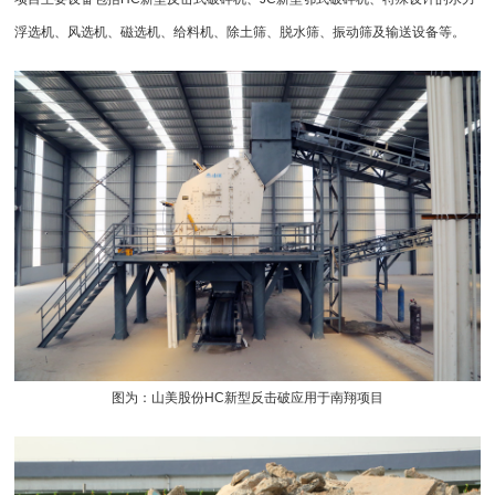
浮选机
、风选机、
磁选机
、
给料机
、除土筛、脱水筛、
振动筛
及
输送设备
等。
图为：山美股份HC新型
反击破
应用于南翔项目