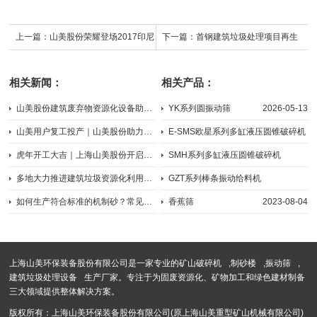
上一篇：
山美股份荣耀登场2017印尼
下一篇：
首钢建筑垃圾处理项目再生
矿业展
产品大规模应用北京公路建设
相关新闻：
相关产品：
山美股份建筑废弃物资源化设备助力首钢资源再利用-再生骨料建造6...
YK系列圆振动筛
2026-05-13
2016-08-05
山美用户复工投产｜山美股份助力江苏徐州实现建筑固废资源化、无...
E-SMS欧星系列多缸液压圆锥破碎机
2020-03-06
2026-07-22
虎年开工大吉｜上海山美股份开启全新征程，赢战2022！
SMH系列多缸液压圆锥破碎机
2022-02-14
2024-09-04
多地大力推进建筑垃圾资源化利用，给建筑垃圾一个归宿
GZT系列棒条振动给料机
2020-08-19
2024-05-21
如何生产符合标准的机制砂？常见生产机制砂的原料有哪些？
香蕉筛
2023-08-04
2023-04-21
上海山美环保装备股份有限公司是一家专业的
矿山破碎机
,
制砂楼
,
振动筛
,
建筑垃圾处理设备
生产厂家。专注于为固废资源化、矿物加工和绿色建材制备
三大领域提供整体解决方案。
版权所有：上海山美环保装备股份有限公司(原上海山美重型矿山机械有限公司)