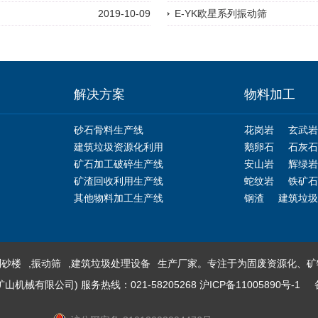
2019-10-09
E-YK欧星系列振动筛
解决方案
物料加工
砂石骨料生产线
花岗岩
玄武岩
建筑垃圾资源化利用
鹅卵石
石灰石
矿石加工破碎生产线
安山岩
辉绿岩
矿渣回收利用生产线
蛇纹岩
铁矿石
其他物料加工生产线
钢渣
建筑垃圾
制砂楼
,
振动筛
,
建筑垃圾处理设备
生产厂家。专注于为固废资源化、矿
械有限公司) 服务热线：021-58205268
沪ICP备11005890号-1