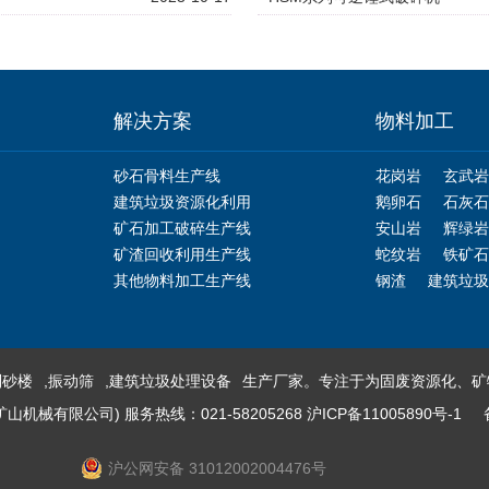
解决方案
物料加工
砂石骨料生产线
花岗岩
玄武岩
建筑垃圾资源化利用
鹅卵石
石灰石
矿石加工破碎生产线
安山岩
辉绿岩
矿渣回收利用生产线
蛇纹岩
铁矿石
其他物料加工生产线
钢渣
建筑垃圾
制砂楼
,
振动筛
,
建筑垃圾处理设备
生产厂家。专注于为固废资源化、矿
械有限公司) 服务热线：021-58205268
沪ICP备11005890号-1
沪公网安备 31012002004476号