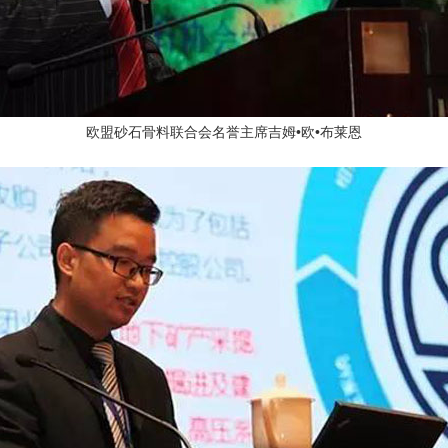
欧盟砂石骨料联合会名誉主席吉姆•欧•布莱恩