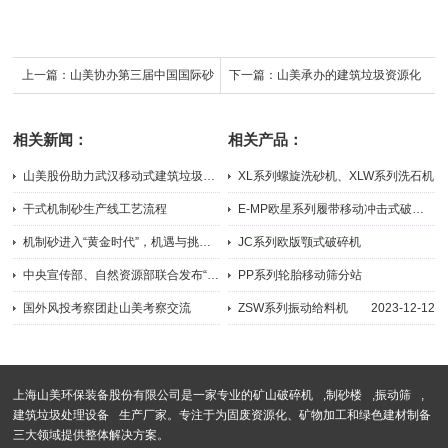
上一篇：
山美协办第三届中国国际砂
下一篇：
山美承办的建筑垃圾资源化
石骨料大会及第一届中国国际再生骨
技术交流会圆满闭幕
相关新闻：
相关产品：
料大会
山美股份助力武汉移动式建筑垃圾资源化生产线建成投产
XL系列螺旋洗砂机、XLW系列洗石机
2017-09-22
2023-11-10
干式机制砂生产线工艺流程
E-MP欧星系列履带移动冲击式破碎站
2021-06-16
2026-04-07
机制砂进入“黄金时代”，机遇与挑战并行，如何抓住机遇，你需要...
JC系列欧版颚式破碎机
2019-05-24
2026-05-21
中央宣传部、自然资源部联合发布“最美自然守护者”
PP系列轮胎移动筛分站
2026-03-19
2024-09-05
国外风投考察团赴山美考察交流
ZSW系列振动给料机
2023-12-12
2015-03-23
上海山美环保装备股份有限公司是一家专业的
矿山破碎机
,
制砂楼
,
振动筛
,
建筑垃圾处理设备
生产厂家。专注于为固废资源化、矿物加工和绿色建材制备
三大领域提供整体解决方案。