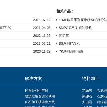
相关产品：
2013-07-12
E-MP欧星系列履带移动式筛分
20...
2021-04-06
SMPG系列对辊制砂机
2023-11-29
滚筒筛
2025-07-21
BS系列拌湿机
2023-11-29
YK系列圆振动筛
解决方案
物料加工
砂石骨料生产线
花岗岩
玄武岩
建筑垃圾资源化利用
鹅卵石
石灰石
矿石加工破碎生产线
安山岩
辉绿岩