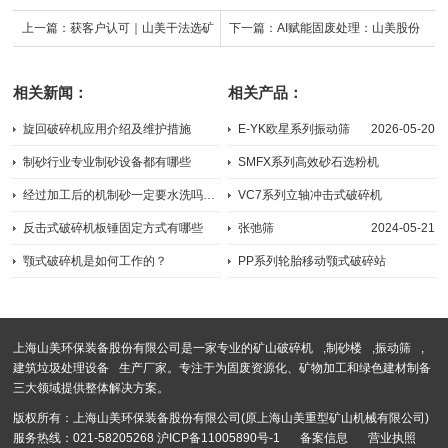
上一篇：
获客户认可｜山美干法选矿
下一篇：
AI赋能固废处理：山美股份
工艺助力中亚地区某萤石矿项目提质
智能分选技术解析
相关新闻：
相关产品：
增效
旋回破碎机应用介绍及维护措施
E-YK欧星系列振动筛
2026-05-20
2023-09-14
制砂行业专业制砂设备都有哪些
SMFX系列高效砂石选粉机
2023-08-07
2020-07-28
经过加工后的机制砂一定要水洗吗？用什么洗砂机比较好！
VC7系列立轴冲击式破碎机
2023-08-22
2024-09-04
反击式破碎机板锤固定方式有哪些
张弛筛
2024-05-21
2023-07-14
颚式破碎机是如何工作的？
PP系列轮胎移动颚式破碎站
2023-07-04
2024-09-05
上海山美环保装备股份有限公司是一家专业的
矿山破碎机
,
制砂楼
,
振动筛
,
建筑垃圾处理设备
生产厂家。专注于为固废资源化、矿物加工和绿色建材制备
三大领域提供整体解决方案。
版权所有：上海山美环保装备股份有限公司(原上海山美重型矿山机械有限公司)
服务热线：021-58205268
沪ICP备11005890号-1
备案信息
营业执照