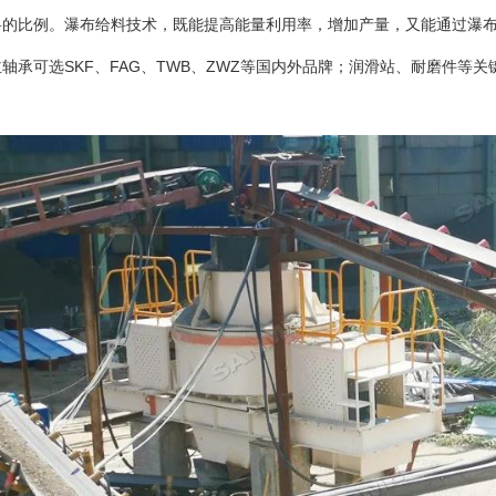
料的比例。瀑布给料技术，既能提高能量利用率，增加产量，又能通过瀑
轴承可选SKF、FAG、TWB、ZWZ等国内外品牌；润滑站、耐磨件等