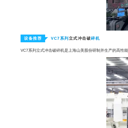
设备推荐
VC7系列
立式冲击破
碎机
VC7系列立式冲击
破碎机
是
上海山美
股份研制并生产的高性