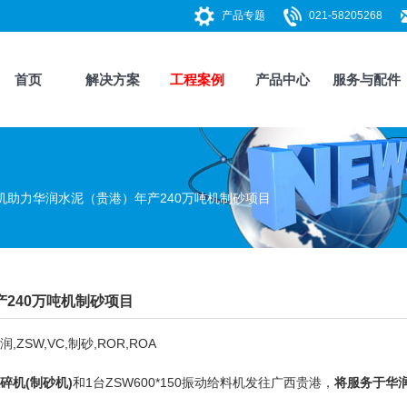
产品专题
021-58205268
首页
解决方案
工程案例
产品中心
服务与配件
机助力华润水泥（贵港）年产240万吨机制砂项目
240万吨机制砂项目
,ZSW,VC,制砂,ROR,ROA
碎机
(
制砂机
)
和1台ZSW600*150
振动给料机
发往广西贵港，
将服务于华润