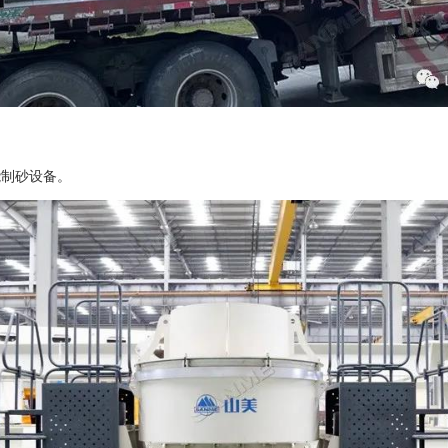
能
制砂设备
。