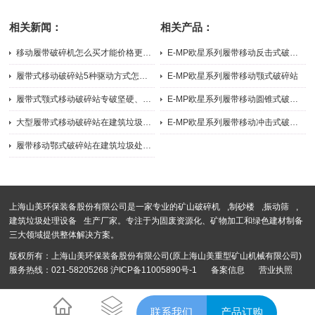
助力华润水泥（贵港）年产240万吨
再次助力江苏盐城建筑拆除垃圾及装
相关新闻：
相关产品：
机制砂项目
修垃圾联合处理项目
移动履带破碎机怎么买才能价格更实惠？
E-MP欧星系列履带移动反击式破碎站
2023-06-07
2024-09-05
履带式移动破碎站5种驱动方式怎么选？
E-MP欧星系列履带移动颚式破碎站
2023-05-24
2026-04-07
履带式颚式移动破碎站专破坚硬、强磨蚀性物料
E-MP欧星系列履带移动圆锥式破碎站
2024-08-21
2024-09-05
大型履带式移动破碎站在建筑垃圾处理中的应用
E-MP欧星系列履带移动冲击式破碎站
2022-09-05
2026-04-07
履带移动鄂式破碎站在建筑垃圾处理中的应用
2022-07-28
上海山美环保装备股份有限公司是一家专业的
矿山破碎机
,
制砂楼
,
振动筛
,
建筑垃圾处理设备
生产厂家。专注于为固废资源化、矿物加工和绿色建材制备
三大领域提供整体解决方案。
版权所有：上海山美环保装备股份有限公司(原上海山美重型矿山机械有限公司)
服务热线：021-58205268
沪ICP备11005890号-1
备案信息
营业执照
沪公网安备 31012002004476号
联系我们
产品订购