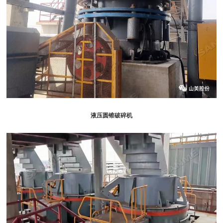
碎机
液压圆锥破