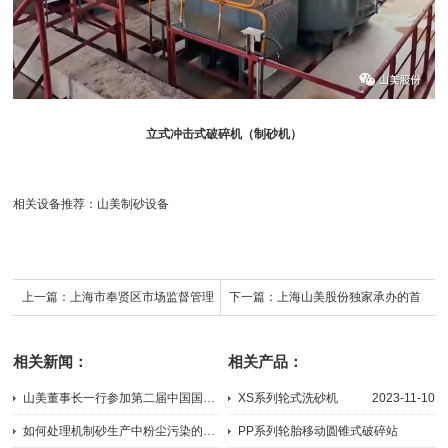
立式
（制砂机）
冲击式破碎机
相关设备推荐：
山美制砂设备
上一篇：
上海市奉贤区市场监督管理
下一篇：
上海山美股份独家承办的首
局知识产权管理科领导莅临山美走访
届全国砂石行业协会联席会议在上海
相关新闻：
相关产品：
调研
召开
山美董事长一行参加第二届中国国际砂石骨料大会
XS系列轮式洗砂机
2023-11-10
2015-12-10
如何处理机制砂生产中粉尘污染的问题
PP系列轮胎移动圆锥式破碎站