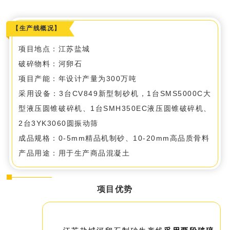
【生产线概况】
项目地点：江苏盐城
破碎物料：河卵石
项目产能：年设计产量为300万吨
采用设备：3台CV849新型
制砂机
，1台SMS5000C大
型液压圆锥
破碎机
、1台SMH350EC
液压
圆锥破碎机
、
2台3YK3060
圆振动筛
成品规格：0-5mm精品机制砂、10-20mm高品质骨料
产品用途：用于生产商品混凝土
项目优势