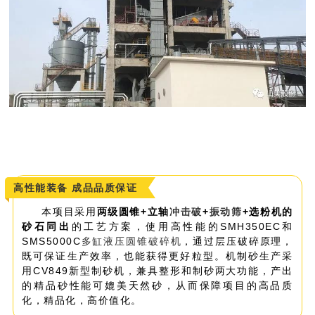
高性能装备 成品品质保证
本项目采用
两级圆锥+立轴
冲击破
+
振动筛
+选粉机的
砂石同出
的工艺方案
，使用高性能的SMH350EC和
SMS5000C
多缸液压圆锥破碎机
，通过层压破碎原理，
既可保证生产效率，也能获得更好粒型。机制砂生产采
用CV849新型制砂机，兼具整形和制砂两大功能，产出
的精品砂性能可媲美天然砂，从而保障项目的高品质
化，精品化，高价值化。