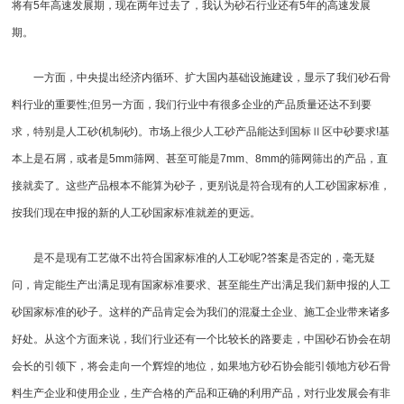
将有5年高速发展期，现在两年过去了，我认为砂石行业还有5年的高速发展
期。
一方面，中央提出经济内循环、扩大国内基础设施建设，显示了我们砂石骨
料行业的重要性;但另一方面，我们行业中有很多企业的产品质量还达不到要
求，特别是人工砂(
机制砂
)。市场上很少人工砂产品能达到国标Ⅱ区中砂要求!基
本上是石屑，或者是5mm筛网、甚至可能是7mm、8mm的筛网筛出的产品，直
接就卖了。这些产品根本不能算为砂子，更别说是符合现有的人工砂国家标准，
按我们现在申报的新的人工砂国家标准就差的更远。
是不是现有工艺做不出符合国家标准的人工砂呢?答案是否定的，毫无疑
问，肯定能生产出满足现有国家标准要求、甚至能生产出满足我们新申报的人工
砂国家标准的砂子。这样的产品肯定会为我们的混凝土企业、施工企业带来诸多
好处。从这个方面来说，我们行业还有一个比较长的路要走，中国砂石协会在胡
会长的引领下，将会走向一个辉煌的地位，如果地方砂石协会能引领地方砂石骨
料生产企业和使用企业，生产合格的产品和正确的利用产品，对行业发展会有非