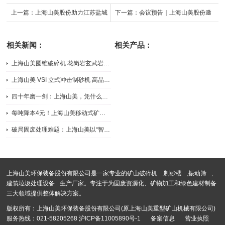
上一篇：
上海山美股份助力江苏盐城
下一篇：
会议预告｜上海山美股份邀
年产300万吨河卵石机制砂石项目
您参加广西南宁第六届全国建筑固废
相关新闻：
相关产品：
处理及资源化利用研讨会
上海山美圆锥破碎机 花岗岩玄武岩中细碎破碎机
2026-07-31
上海山美 VSI 立式冲击制砂机 高品质机制砂整形设备
2026-07-31
四十年磨一剑：上海山美，凭什么成为行业“三好生”
2026-07-20
每吨降本4元！上海山美移动式矿山处理工艺如何助力企业逆势增长
2026-07-20
破局固废处理难题：上海山美以“智能分选+精细破碎”重塑行业新标...
2026-07-20
上海山美环保装备股份有限公司是一家专业的
矿山破碎机
,
制砂楼
,
振动筛
,
建筑垃圾处理设备
生产厂家。专注于为固废资源化、矿物加工和绿色建材制备
三大领域提供整体解决方案。
版权所有：上海山美环保装备股份有限公司(原上海山美重型矿山机械有限公司)
服务热线：021-58205268
沪ICP备11005890号-1
备案信息
营业执照