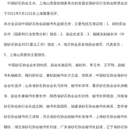
中国砂石协会主办、
上海山美股份
独家承办的首届全国砂石行业协会联席会议
于2021年5月12日在上海隆重召开。
本次会议由中国砂石协会副秘书长赵婧主持，主要包括五项议程：1、胡幼奕会
长作《国家和行业形势分析》报告；2、副会长发言；3、杨晓东副秘长作《中
国砂石协会2021重点工作》报告；4、地方协会及各地协会领导、代表发言；
5、
上海山美
股份主题报告。
中国砂石协会会长胡幼奕、副会长杨安民、杨松科、李玉华、王宇翔，副秘
书长杨晓东、顾问邵长征、兼职副秘书长方立波、张联涛，中国砂石协会海砂分
会会长温洋，山东省砂石协会会长冯存伟、秘书长宋玮，重庆砂石协会会长涂晓
东、副会长兼秘书长黎长华，陕西省砂石协会会长刘伟、秘书长郭德选，河南省
砂石协会执行会长赵志刚、秘书长陈国民，福建省砂石协会秘书长林辰，贵州省
砂石协会秘书长江清裕，河北省砂石协会副秘书长张海书，上海砂石协会秘书长
魏钰，湖北省砂石协会秘书长刘波，广东省砂石协会秘书长赵凌，辽宁省砂石协