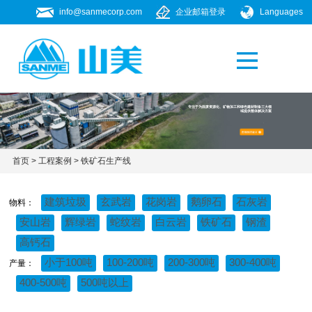
info@sanmecorp.com
企业邮箱登录
Languages
产品专题
021-58205268
专注于为固废资源化、矿物加工和绿色建材制备三大领
域提供整体解决方案
首页
>
工程案例
> 铁矿石生产线
建筑垃圾
玄武岩
花岗岩
鹅卵石
石灰岩
物料：
安山岩
辉绿岩
蛇纹岩
白云岩
铁矿石
钢渣
高钙石
小于100吨
100-200吨
200-300吨
300-400吨
产量：
400-500吨
500吨以上